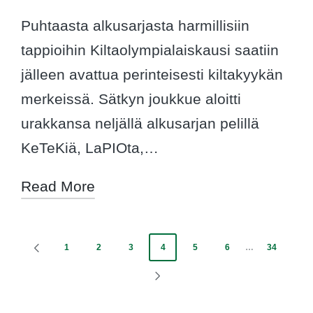
Puhtaasta alkusarjasta harmillisiin
tappioihin Kiltaolympialaiskausi saatiin
jälleen avattua perinteisesti kiltakyykän
merkeissä. Sätkyn joukkue aloitti
urakkansa neljällä alkusarjan pelillä
KeTeKiä, LaPIOta,…
Read More
Posts
1
2
3
4
5
6
…
34
PREVIOUS
PAGE
pagination
NEXT
PAGE