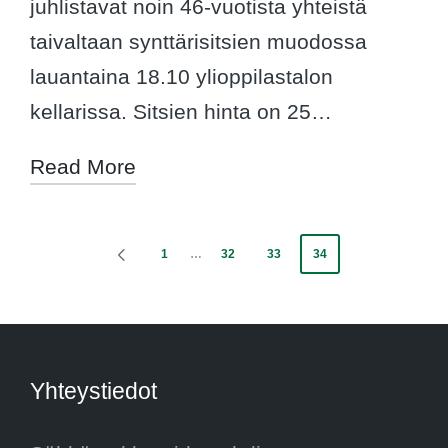
juhlistavat noin 46-vuotista yhteistä
taivaltaan synttärisitsien muodossa
lauantaina 18.10 ylioppilastalon
kellarissa. Sitsien hinta on 25…
Read More
Posts
1
…
32
33
34
PREVIOUS
PAGE
pagination
Yhteystiedot