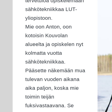
tervetuloa opiskelemaan
sähkötekniikkaa LUT-
yliopistoon.
Mie oon Anton, oon
kotoisin Kouvolan
alueelta ja opiskelen nyt
kolmatta vuotta
sähkötekniikkaa.
Pääsette näkemään mua
tulevan vuoden aikana
aika paljon, koska mie
toimin teijän
fuksivastaavana. Se