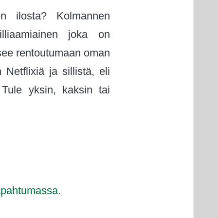
ksen ilosta? Kolmannen
illiaamiainen joka on
ääsee rentoutumaan oman
flixiä ja sillistä, eli
 Tule yksin, kaksin tai
apahtumassa.