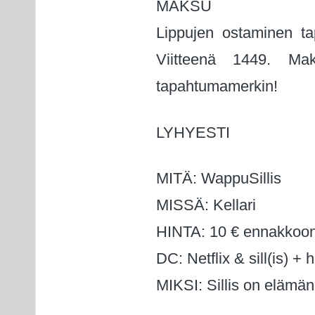
MAKSU
Lippujen ostaminen ta
Viitteenä 1449. Ma
tapahtumamerkin!
LYHYESTI
MITÄ: WappuSillis
MISSÄ: Kellari
HINTA: 10 € ennakkoon 
DC: Netflix & sill(is) + h
MIKSI: Sillis on elämän