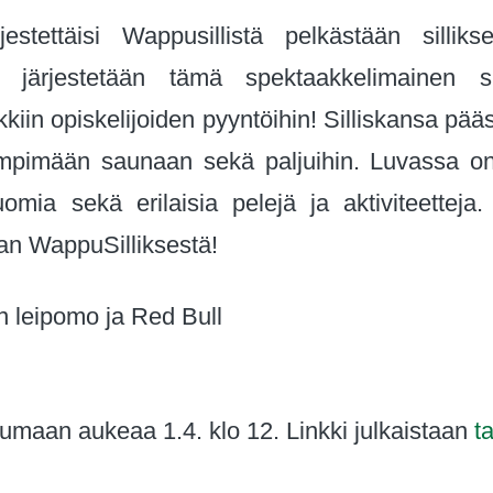
estettäisi Wappusillistä pelkästään silli
a järjestetään tämä spektaakkelimainen s
kkiin opiskelijoiden pyyntöihin! Silliskansa p
pimään saunaan sekä paljuihin. Luvassa on Net
omia sekä erilaisia pelejä ja aktiviteetteja.
an WappuSilliksestä!
 leipomo ja Red Bull
umaan aukeaa 1.4. klo 12. Linkki julkaistaan
t