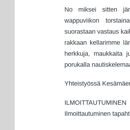
No miksei sitten järj
wappuviikon torstain
suorastaan vastaus kai
rakkaan kellarimme läm
herkkuja, maukkaita ju
porukalla nautiskelema
Yhteistyössä Kesämäen
ILMOITTAUTUMINEN
Ilmoittautuminen tapaht