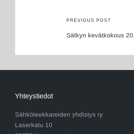
Post
PREVIOUS POST
Sätkyn kevätkokous 20
navigation
Yhteystiedot
Sähköteekkareiden yhdistys ry
Laserkatu 10