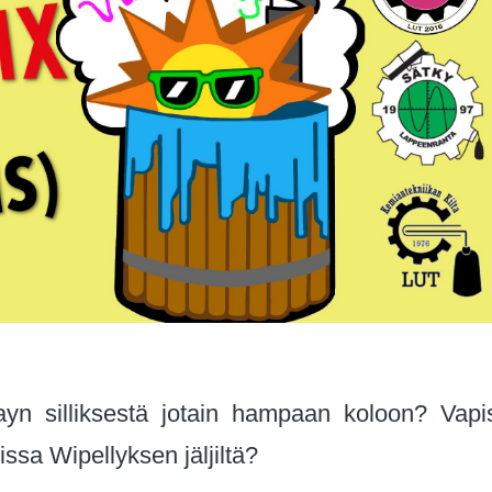
n silliksestä jotain hampaan koloon? Vapi
issa Wipellyksen jäljiltä?