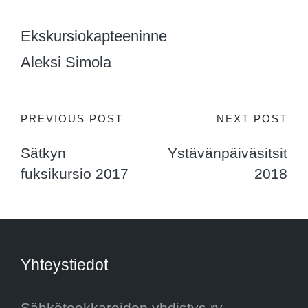
Ekskursiokapteeninne
Aleksi Simola
Post
PREVIOUS POST
NEXT POST
Sätkyn
Ystävänpäiväsitsit
navigation
fuksikursio 2017
2018
Yhteystiedot
Sähköteekkareiden yhdistys ry