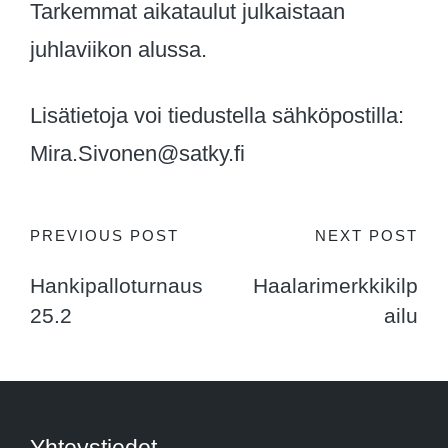
Tarkemmat aikataulut julkaistaan
juhlaviikon alussa.
Lisätietoja voi tiedustella sähköpostilla:
Mira.Sivonen@satky.fi
Post
PREVIOUS POST
NEXT POST
Hankipalloturnaus
Haalarimerkkikilp
navigation
25.2
ailu
Yhteystiedot