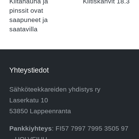
Kiltanauha ja
Kiltiskahvit 18.3
navigation
pinssit ovat
saapuneet ja
saatavilla
Yhteystiedot
Sähköteekkareiden yhdistys ry
Laserkatu 10
53850 Lappeenranta
Pankkiyhteys
: FI57 7997 7995 3505 97