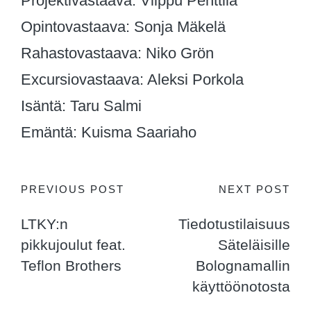
Projektivastaava: Vilppu Penttilä
Opintovastaava: Sonja Mäkelä
Rahastovastaava: Niko Grön
Excursiovastaava: Aleksi Porkola
Isäntä: Taru Salmi
Emäntä: Kuisma Saariaho
Post
PREVIOUS POST
NEXT POST
LTKY:n
Tiedotustilaisuus
navigation
pikkujoulut feat.
Säteläisille
Teflon Brothers
Bolognamallin
käyttöönotosta