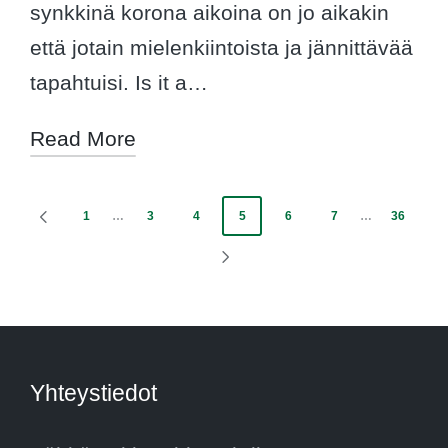
synkkinä korona aikoina on jo aikakin
että jotain mielenkiintoista ja jännittävää
tapahtuisi. Is it a…
Read More
Posts
1
…
3
4
5
6
7
…
36
PREVIOUS
PAGE
pagination
NEXT
PAGE
Yhteystiedot